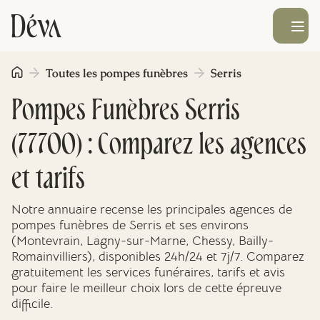
Ouvrir le men
Toutes les pompes funèbres
Serris
Obsèques
Pompes Funèbres Serris
Prévoyance
(77700) : Comparez les agences
Monument funéraire
et tarifs
Notre annuaire recense les principales agences de
Livraison de fleurs
pompes funèbres de Serris et ses environs
(Montevrain, Lagny-sur-Marne, Chessy, Bailly-
Romainvilliers), disponibles 24h/24 et 7j/7. Comparez
Blog
gratuitement les services funéraires, tarifs et avis
pour faire le meilleur choix lors de cette épreuve
difficile.