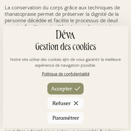
La conservation du corps grâce aux techniques de
thanatopraxie permet de préserver la dignité de la
personne décédée et facilite le processus de deuil
pour les
familles endeuillées
. Les professionnels
utilisent des techniques et produits funéraires
adaptés, notamment le formol, pour assurer une
Gestion des cookies
présentation soignée du défunt.
Notre site utilise des cookies afin de vous garantir la meilleure
Pompes Funèbres Serris : marbrerie et
expérience de navigation possible.
articles funéraires
Politique de confidentialité
Accepter
Monuments funéraires et sépultures
Les
marbriers funéraires
de Serris proposent un
Refuser
large choix d'articles funéraires pour personnaliser la
sépulture selon vos goûts et votre budget. Pierres
Paramétrer
tombales en granit, bronze, monuments
personnalisables, caveaux familiaux, chaque élément