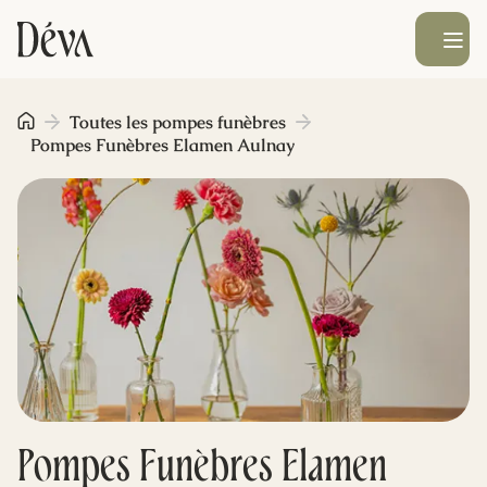
Ouvrir le men
Obsèques
Toutes les pompes funèbres
Pompes Funèbres Elamen Aulnay
Prévoyance
Monument funéraire
Livraison de fleurs
Blog
Pompes Funèbres Elamen