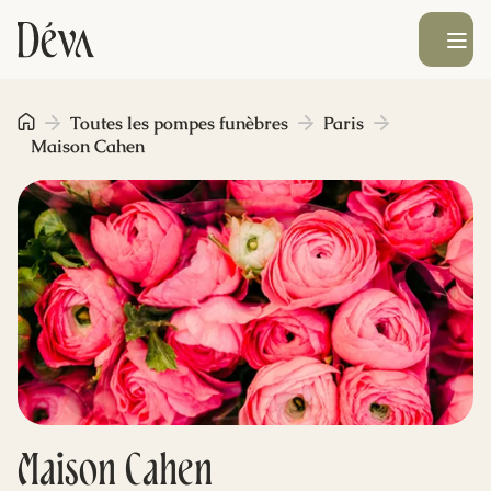
Ouvrir le men
Obsèques
Toutes les pompes funèbres
Paris
Maison Cahen
Prévoyance
Monument funéraire
Livraison de fleurs
Blog
Maison Cahen