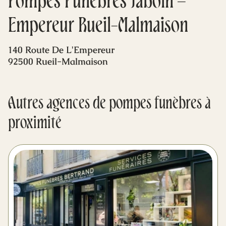
Pompes Funèbres Jaboin –
Mes dernières volontés
Empereur Rueil-Malmaison
140 Route De L'Empereur
92500 Rueil-Malmaison
Autres agences de pompes funèbres à
proximité