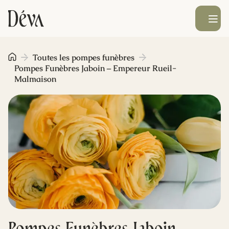
Ouvrir le men
Obsèques
Toutes les pompes funèbres
Pompes Funèbres Jaboin – Empereur Rueil-
Malmaison
Prévoyance
Monument funéraire
Livraison de fleurs
Blog