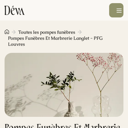
Ouvrir le men
Obsèques
Toutes les pompes funèbres
Pompes Funèbres Et Marbrerie Langlet - PFG
Louvres
Prévoyance
Monument funéraire
Livraison de fleurs
Blog