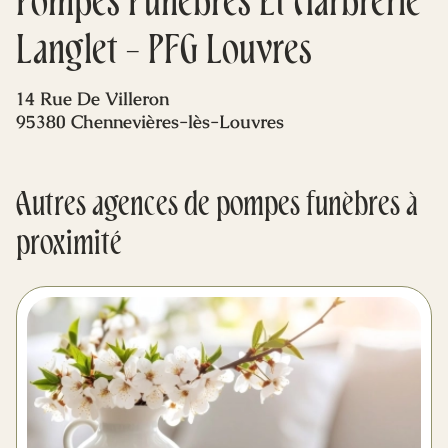
Pompes Funèbres Et Marbrerie
Mes dernières volontés
Langlet - PFG Louvres
14 Rue De Villeron
95380 Chennevières-lès-Louvres
Autres agences de pompes funèbres à
proximité