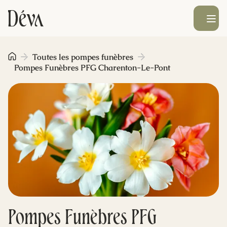
Ouvrir le men
Obsèques
Toutes les pompes funèbres
Pompes Funèbres PFG Charenton-Le-Pont
Prévoyance
Monument funéraire
Livraison de fleurs
Blog
Pompes Funèbres PFG