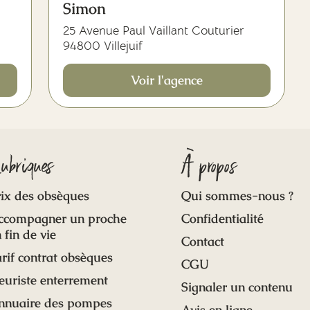
Simon
25 Avenue Paul Vaillant Couturier
94800 Villejuif
Voir l'agence
ubriques
À propos
ix des obsèques
Qui sommes-nous ?
ccompagner un proche
Confidentialité
 fin de vie
Contact
rif contrat obsèques
CGU
euriste enterrement
Signaler un contenu
nnuaire des pompes
Avis en ligne