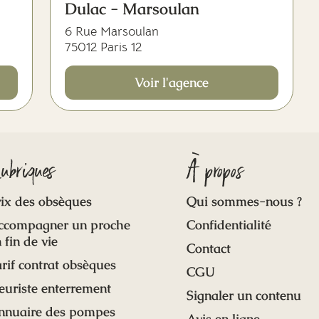
Dulac - Marsoulan
6 Rue Marsoulan
75012 Paris 12
Voir l'agence
ubriques
À propos
ix des obsèques
Qui sommes-nous ?
ccompagner un proche
Confidentialité
 fin de vie
Contact
rif contrat obsèques
CGU
euriste enterrement
Signaler un contenu
nnuaire des pompes
Avis en ligne