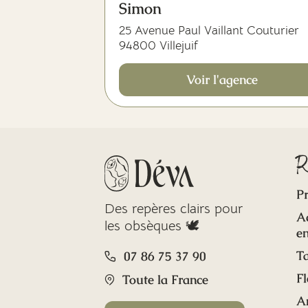
Simon
25 Avenue Paul Vaillant Couturier
94800 Villejuif
Voir l'agence
R
Pr
Des repères clairs pour
A
les obsèques 🕊️
en
Ta
07 86 75 37 90
Fl
Toute la France
A