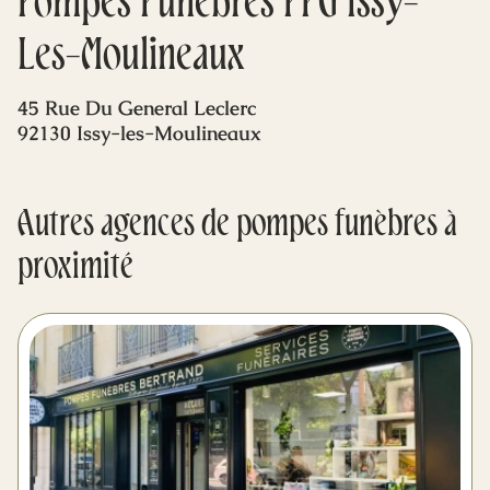
Pompes Funèbres PFG Issy-
Mes dernières volontés
Les-Moulineaux
45 Rue Du General Leclerc
92130 Issy-les-Moulineaux
Autres agences de pompes funèbres à
proximité