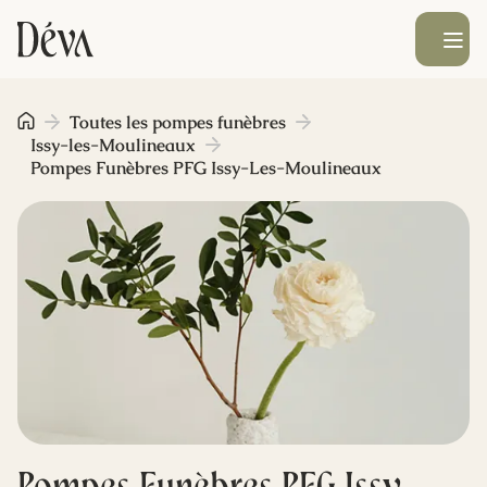
Ouvrir le men
Obsèques
Toutes les pompes funèbres
Issy-les-Moulineaux
Pompes Funèbres PFG Issy-Les-Moulineaux
Prévoyance
Monument funéraire
Livraison de fleurs
Blog