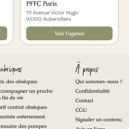
PFFC Paris
111 Avenue Victor Hugo
93300 Aubervilliers
Voir l'agence
ubriques
À propos
ix des obsèques
Qui sommes-nous ?
ccompagner un proche
Confidentialité
 fin de vie
Contact
rif contrat obsèques
CGU
euriste enterrement
Signaler un contenu
nnuaire des pompes
Avis en ligne