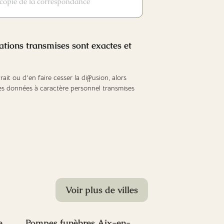
e copie de la correspondance
mations transmises sont exactes et
it ou d'en faire cesser la diffusion, alors
es données à caractère personnel transmises
Voir plus de villes
e
Pompes funèbres Aix-en-