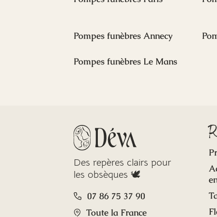
Pompes funèbres Annecy
Pom
Pompes funèbres Le Mans
R
Pr
Des repères clairs pour
A
les obsèques 🕊️
en
Ta
07 86 75 37 90
Fl
Toute la France