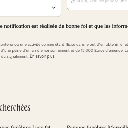
Si oui, veuillez joindre un
e notification est réalisée de bonne foi et que les infor
ntenu ou une activité comme étant illicite dans le but d'en obtenir le retra
puni d'une peine d'un an d'emprisonnement et de 15 000 Euros d'amende. L
ns du signalement.
En savoir plus
.
echerchées
pes funèbres Lyon 04
Pompes funèbres Marseill