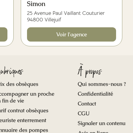
Simon
25 Avenue Paul Vaillant Couturier
94800 Villejuif
Voir l'agence
ubriques
À propos
ix des obsèques
Qui sommes-nous ?
ccompagner un proche
Confidentialité
 fin de vie
Contact
rif contrat obsèques
CGU
euriste enterrement
Signaler un contenu
nnuaire des pompes
Avis en ligne