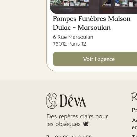
Pompes Funèbres Maison
Dulac - Marsoulan
6 Rue Marsoulan
75012 Paris 12
Voir l'agence
R
Pr
Des repères clairs pour
A
les obsèques 🕊️
en