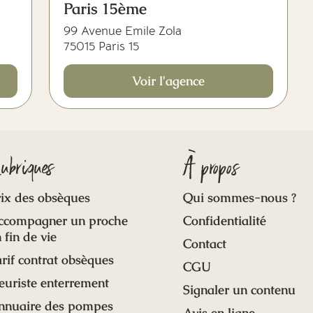
Paris 15ème
99 Avenue Emile Zola
75015 Paris 15
Voir l'agence
ubriques
À propos
ix des obsèques
Qui sommes-nous ?
ccompagner un proche
Confidentialité
 fin de vie
Contact
rif contrat obsèques
CGU
euriste enterrement
Signaler un contenu
nnuaire des pompes
Avis en ligne