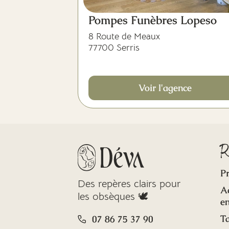
Pompes Funèbres Lopeso
8 Route de Meaux
77700 Serris
Voir l'agence
R
Pr
Des repères clairs pour
A
les obsèques 🕊️
en
Ta
07 86 75 37 90