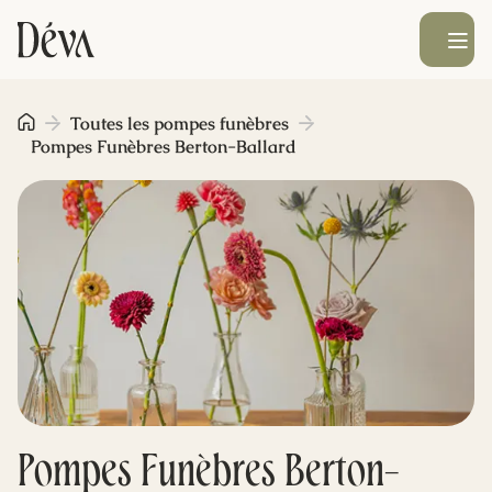
Ouvrir le men
Obsèques
Toutes les pompes funèbres
Pompes Funèbres Berton-Ballard
Prévoyance
Monument funéraire
Livraison de fleurs
Blog
Pompes Funèbres Berton-