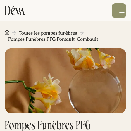
Ouvrir le men
Obsèques
Toutes les pompes funèbres
Pompes Funèbres PFG Pontault-Combault
Prévoyance
Monument funéraire
Livraison de fleurs
Blog
Pompes Funèbres PFG