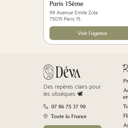
Paris 15ème
99 Avenue Emile Zola
75015 Paris 15
Voir l'agence
R
Pr
Des repères clairs pour
A
les obsèques 🕊️
en
Ta
07 86 75 37 90
Fl
Toute la France
A