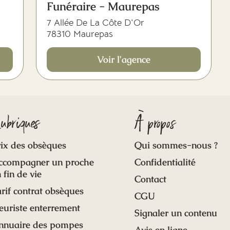
Funéraire - Maurepas
7 Allée De La Côte D'Or
78310 Maurepas
Voir l'agence
ubriques
À propos
ix des obsèques
Qui sommes-nous ?
ccompagner un proche
Confidentialité
 fin de vie
Contact
rif contrat obsèques
CGU
euriste enterrement
Signaler un contenu
nnuaire des pompes
Avis en ligne