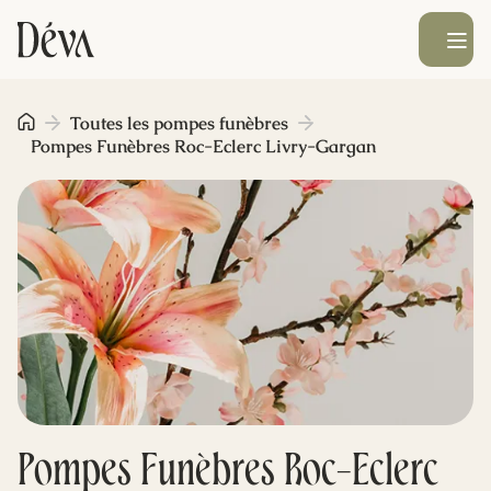
Ouvrir le men
Obsèques
Toutes les pompes funèbres
Pompes Funèbres Roc-Eclerc Livry-Gargan
Prévoyance
Monument funéraire
Livraison de fleurs
Blog
Pompes Funèbres Roc-Eclerc