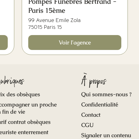
Pompes Funèbres Bertrand -
Paris 15ème
99 Avenue Emile Zola
75015 Paris 15
Voir l'agence
ubriques
À propos
ix des obsèques
Qui sommes-nous ?
ccompagner un proche
Confidentialité
 fin de vie
Contact
rif contrat obsèques
CGU
euriste enterrement
Signaler un contenu