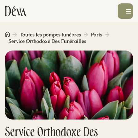
Ouvrir le men
Obsèques
Toutes les pompes funèbres
Paris
Service Orthodoxe Des Funérailles
Prévoyance
Monument funéraire
Livraison de fleurs
Blog
Service Orthodoxe Des