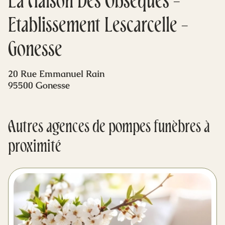
La Maison Des Obsèques -
Mes dernières volontés
Etablissement Lescarcelle -
Gonesse
20 Rue Emmanuel Rain
95500 Gonesse
Autres agences de pompes funèbres à
proximité