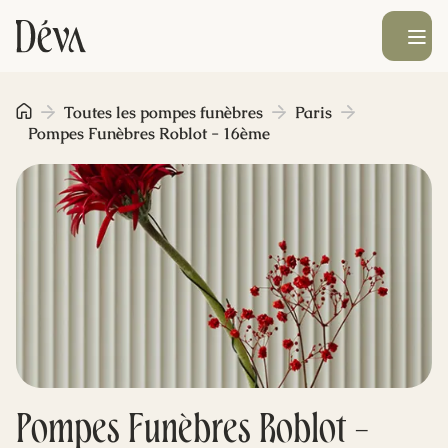
Ouvrir le men
Obsèques
Toutes les pompes funèbres
Paris
Pompes Funèbres Roblot - 16ème
Prévoyance
Monument funéraire
Livraison de fleurs
Blog
Pompes Funèbres Roblot -