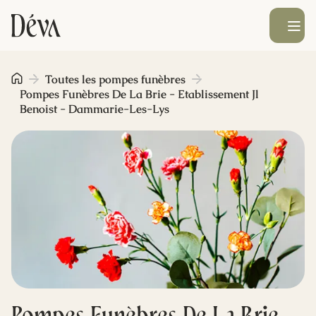
Ouvrir le men
Obsèques
Toutes les pompes funèbres
Pompes Funèbres De La Brie - Etablissement Jl
Benoist - Dammarie-Les-Lys
Prévoyance
Monument funéraire
Livraison de fleurs
Blog