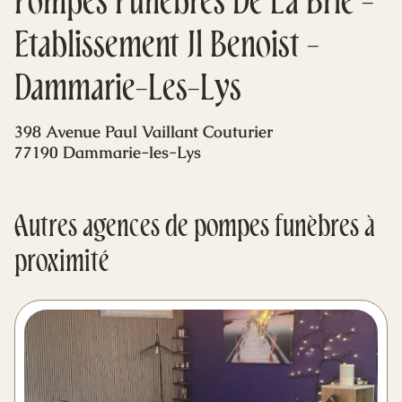
Pompes Funèbres De La Brie -
Mes dernières volontés
Etablissement Jl Benoist -
Dammarie-Les-Lys
398 Avenue Paul Vaillant Couturier
77190 Dammarie-les-Lys
Autres agences de pompes funèbres à
proximité