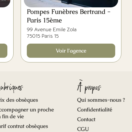
Pompes Funèbres Bertrand -
Paris 15ème
99 Avenue Emile Zola
75015 Paris 15
Voir l'agence
ubriques
À propos
ix des obsèques
Qui sommes-nous ?
ccompagner un proche
Confidentialité
 fin de vie
Contact
rif contrat obsèques
CGU