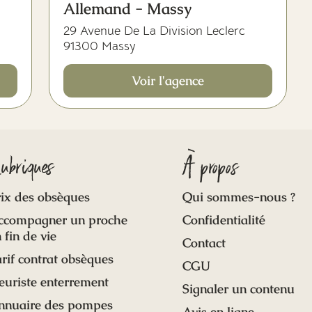
Allemand - Massy
29 Avenue De La Division Leclerc
91300 Massy
Voir l'agence
ubriques
À propos
ix des obsèques
Qui sommes-nous ?
ccompagner un proche
Confidentialité
 fin de vie
Contact
rif contrat obsèques
CGU
euriste enterrement
Signaler un contenu
nnuaire des pompes
Avis en ligne