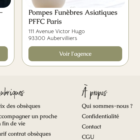
-
Pompes Funèbres Asiatiques
PFFC Paris
111 Avenue Victor Hugo
93300 Aubervilliers
Voir l'agence
ubriques
À propos
ix des obsèques
Qui sommes-nous ?
ccompagner un proche
Confidentialité
 fin de vie
Contact
rif contrat obsèques
CGU