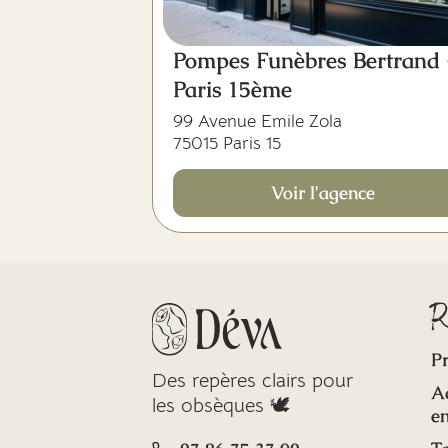
Pompes Funèbres Bertrand 
Paris 15ème
99 Avenue Emile Zola
75015 Paris 15
Voir l'agence
R
Pr
Des repères clairs pour
A
les obsèques 🕊️
en