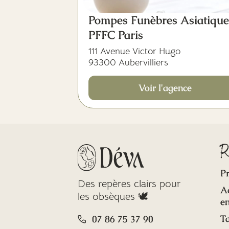
Pompes Funèbres Asiatique
PFFC Paris
111 Avenue Victor Hugo
93300 Aubervilliers
Voir l'agence
R
Pr
Des repères clairs pour
A
les obsèques 🕊️
en
Ta
07 86 75 37 90