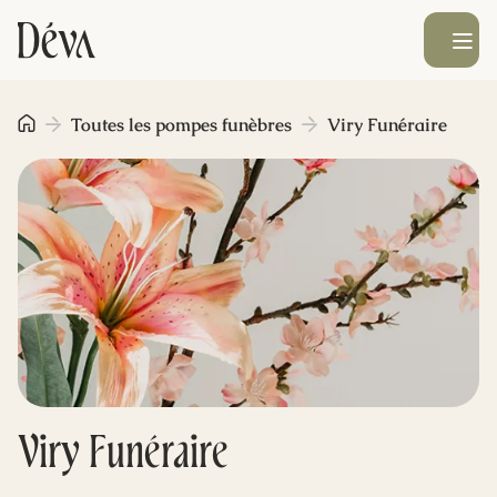
Ouvrir le men
Obsèques
Toutes les pompes funèbres
Viry Funéraire
Prévoyance
Monument funéraire
Livraison de fleurs
Blog
Viry Funéraire