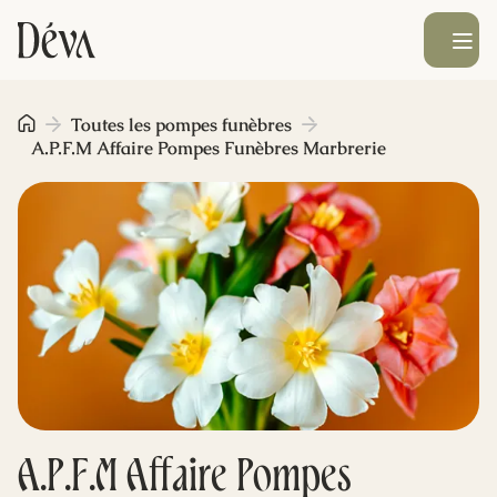
Ouvrir le men
Obsèques
Toutes les pompes funèbres
A.P.F.M Affaire Pompes Funèbres Marbrerie
Prévoyance
Monument funéraire
Livraison de fleurs
Blog
A.P.F.M Affaire Pompes