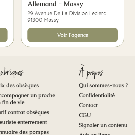
Allemand - Massy
29 Avenue De La Division Leclerc
91300 Massy
Voir l'agence
ubriques
À propos
ix des obsèques
Qui sommes-nous ?
ccompagner un proche
Confidentialité
 fin de vie
Contact
rif contrat obsèques
CGU
euriste enterrement
Signaler un contenu
nnuaire des pompes
Avis en ligne