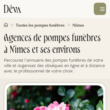
Ouvrir le men
Toutes les pompes funèbres
Nîmes
Obsèques
Agences de pompes funèbres
Prévoyance
à
Nîmes
et ses environs
Monument funéraire
Parcourez l'annuaire des pompes funèbres de votre
ville et organisez des obsèques en ligne et à distance
avec le professionnel de votre choix :
Livraison de fleurs
Blog