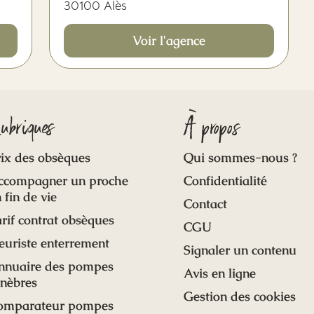
30100 Alès
Voir l'agence
ubriques
À propos
ix des obsèques
Qui sommes-nous ?
ccompagner un proche
Confidentialité
 fin de vie
Contact
rif contrat obsèques
CGU
euriste enterrement
Signaler un contenu
nnuaire des pompes
Avis en ligne
unèbres
Gestion des cookies
omparateur pompes