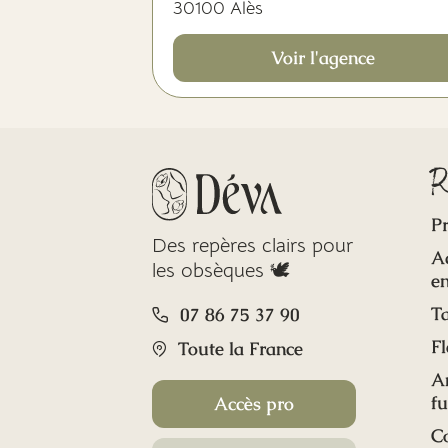
30100 Alès
Voir l'agence
R
Pr
Des repères clairs pour
A
les obsèques 🕊️
en
Ta
07 86 75 37 90
Fl
Toute la France
A
f
Accès pro
C