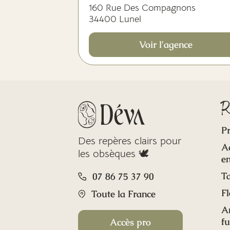
160 Rue Des Compagnons
34400 Lunel
Voir l'agence
R
Pr
Des repères clairs pour
A
les obsèques 🕊️
en
Ta
07 86 75 37 90
Fl
Toute la France
A
f
Accès pro