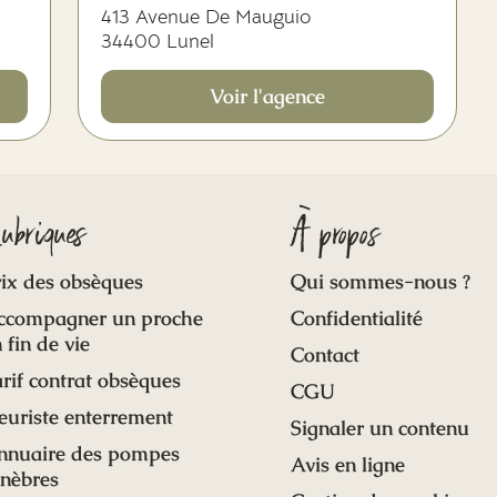
413 Avenue De Mauguio
34400 Lunel
Voir l'agence
ubriques
À propos
ix des obsèques
Qui sommes-nous ?
ccompagner un proche
Confidentialité
 fin de vie
Contact
rif contrat obsèques
CGU
euriste enterrement
Signaler un contenu
nnuaire des pompes
Avis en ligne
unèbres