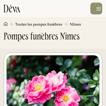
Ouvrir le men
Toutes les pompes funèbres
Nîmes
Obsèques
Pompes funèbres Nîmes
Prévoyance
Monument funéraire
Livraison de fleurs
Blog