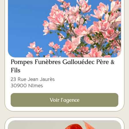
Pompes Funèbres Gallouédec Père &
Fils
23 Rue Jean Jaurès
30900 Nîmes
Voir l'agence