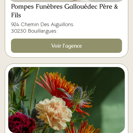
Pompes Funèbres Gallouédec Père &
Fils
924 Chemin Des Aiguillons
30230 Bouillargues
Voir l'agence