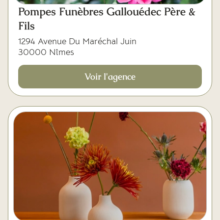
Mes dernières volontés
Pompes Funèbres Gallouédec Père &
Fils
1294 Avenue Du Maréchal Juin
30000 Nîmes
Voir l'agence