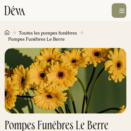
Ouvrir le men
Obsèques
Toutes les pompes funèbres
Pompes Funébres Le Berre
Prévoyance
Monument funéraire
Livraison de fleurs
Blog
Pompes Funébres Le Berre