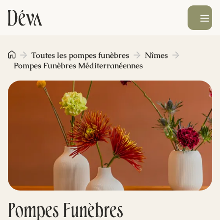
Ouvrir le men
Obsèques
Toutes les pompes funèbres
Nîmes
Pompes Funèbres Méditerranéennes
Prévoyance
Monument funéraire
Livraison de fleurs
Blog
Pompes Funèbres