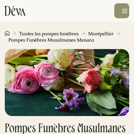
Ouvrir le men
Obsèques
Toutes les pompes funèbres
Montpellier
Pompes Funèbres Musulmanes Menara
Prévoyance
Monument funéraire
Livraison de fleurs
Blog
Pompes Funèbres Musulmanes