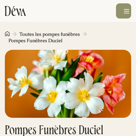
Ouvrir le men
Obsèques
Toutes les pompes funèbres
Pompes Funèbres Duciel
Prévoyance
Monument funéraire
Livraison de fleurs
Blog
Pompes Funèbres Duciel