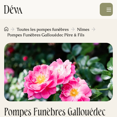
Ouvrir le men
Obsèques
Toutes les pompes funèbres
Nîmes
Pompes Funèbres Gallouédec Père & Fils
Prévoyance
Monument funéraire
Livraison de fleurs
Blog
Pompes Funèbres Gallouédec