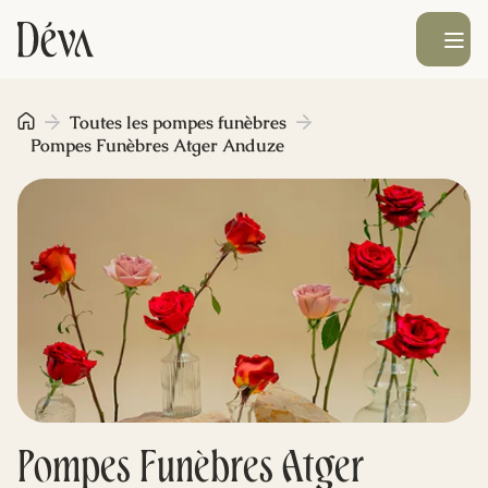
Ouvrir le men
Obsèques
Toutes les pompes funèbres
Pompes Funèbres Atger Anduze
Prévoyance
Monument funéraire
Livraison de fleurs
Blog
Pompes Funèbres Atger