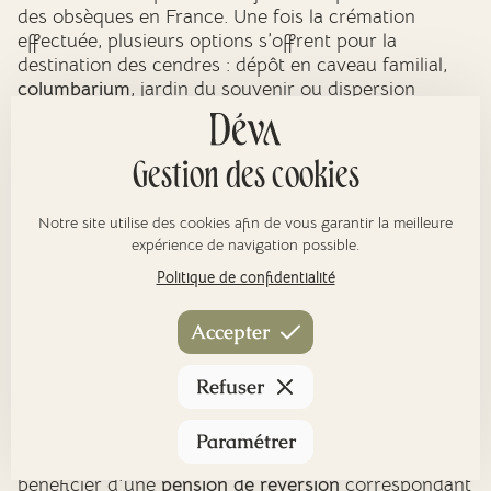
des obsèques en France. Une fois la crémation
effectuée, plusieurs options s’offrent pour la
destination des cendres : dépôt en caveau familial,
columbarium
, jardin du souvenir ou dispersion
encadrée. La loi du 19 décembre 2008 interdit la
conservation de l’urne à domicile.
Gestion des cookies
L’urne cinéraire peut être en bois, céramique, pierre
ou biodégradable selon la destination finale des
Notre site utilise des cookies afin de vous garantir la meilleure
cendres. Les pompes funèbres d’Ayguesvives
expérience de navigation possible.
proposent des gammes variées. Une urne provisoire
est toujours fournie dans l’attente de la décision
Politique de confidentialité
définitive de la famille.
Accepter
La pension de réversion après un
Refuser
décès à Ayguesvives
Paramétrer
Après le décès de votre conjoint, vous pouvez
bénéficier d'une
pension de réversion
correspondant