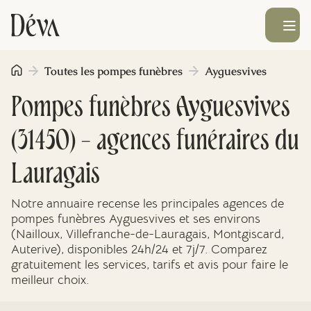
Ouvrir le men
Toutes les pompes funèbres
Ayguesvives
Obsèques
Pompes funèbres Ayguesvives
Prévoyance
(31450) - agences funéraires du
Monument funéraire
Lauragais
Notre annuaire recense les principales agences de
Livraison de fleurs
pompes funèbres Ayguesvives et ses environs
(Nailloux, Villefranche-de-Lauragais, Montgiscard,
Auterive), disponibles 24h/24 et 7j/7. Comparez
Blog
gratuitement les services, tarifs et avis pour faire le
meilleur choix.