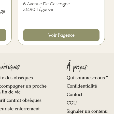
6 Avenue De Gascogne
31490 Léguevin
age
Voir l'agence
ubriques
À propos
ix des obsèques
Qui sommes-nous ?
ccompagner un proche
Confidentialité
 fin de vie
Contact
rif contrat obsèques
CGU
euriste enterrement
Signaler un contenu