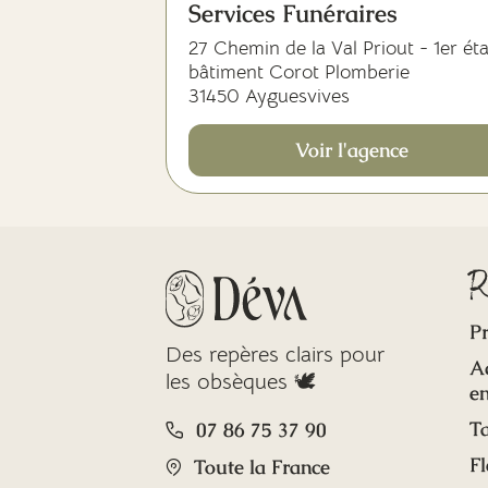
Services Funéraires
27 Chemin de la Val Priout - 1er ét
bâtiment Corot Plomberie
31450 Ayguesvives
Voir l'agence
R
Pr
Des repères clairs pour
A
les obsèques 🕊️
en
Ta
07 86 75 37 90
Fl
Toute la France