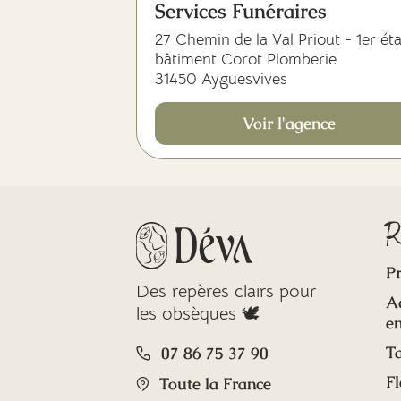
Services Funéraires
27 Chemin de la Val Priout - 1er ét
bâtiment Corot Plomberie
31450 Ayguesvives
Voir l'agence
R
Pr
Des repères clairs pour
A
les obsèques 🕊️
en
Ta
07 86 75 37 90
Fl
Toute la France