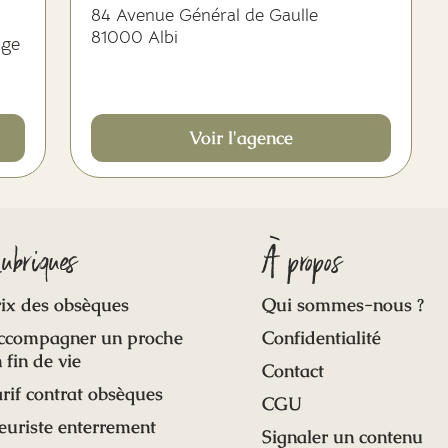
84 Avenue Général de Gaulle
81000 Albi
age
Voir l'agence
ubriques
À propos
ix des obsèques
Qui sommes-nous ?
ccompagner un proche
Confidentialité
 fin de vie
Contact
rif contrat obsèques
CGU
euriste enterrement
Signaler un contenu