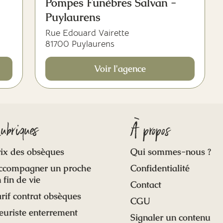
Pompes Funèbres Salvan -
Puylaurens
Rue Edouard Vairette
81700 Puylaurens
Voir l'agence
ubriques
À propos
ix des obsèques
Qui sommes-nous ?
ccompagner un proche
Confidentialité
 fin de vie
Contact
rif contrat obsèques
CGU
euriste enterrement
Signaler un contenu