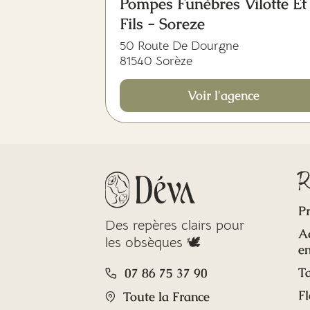
Pompes Funèbres Vilotte Et
Fils - Soreze
50 Route De Dourgne
81540 Sorèze
Voir l'agence
R
Pr
Des repères clairs pour
A
les obsèques 🕊️
en
Ta
07 86 75 37 90
Fl
Toute la France