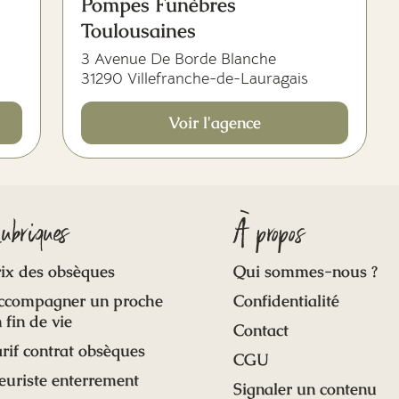
Pompes Funèbres
Toulousaines
3 Avenue De Borde Blanche
31290 Villefranche-de-Lauragais
Voir l'agence
ubriques
À propos
ix des obsèques
Qui sommes-nous ?
ccompagner un proche
Confidentialité
 fin de vie
Contact
rif contrat obsèques
CGU
euriste enterrement
Signaler un contenu