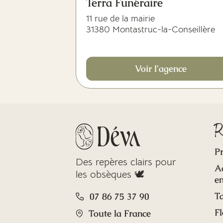
Terra Funéraire
11 rue de la mairie
31380 Montastruc-la-Conseillère
Voir l'agence
R
Pr
Des repères clairs pour
A
les obsèques 🕊️
en
Ta
07 86 75 37 90
Fl
Toute la France