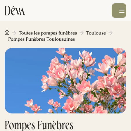
Ouvrir le men
Obsèques
Toutes les pompes funèbres
Toulouse
Pompes Funèbres Toulousaines
Prévoyance
Monument funéraire
Livraison de fleurs
Blog
Pompes Funèbres