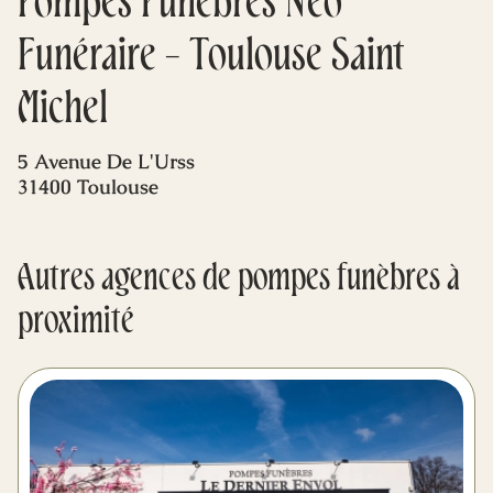
Pompes Funèbres Néo
Mes dernières volontés
Funéraire - Toulouse Saint
Michel
5 Avenue De L'Urss
31400 Toulouse
Autres agences de pompes funèbres à
proximité