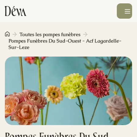
Ouvrir le men
Obsèques
Toutes les pompes funèbres
Pompes Funèbres Du Sud-Ouest - Acf Lagardelle-
Sur-Leze
Prévoyance
Monument funéraire
Livraison de fleurs
Blog