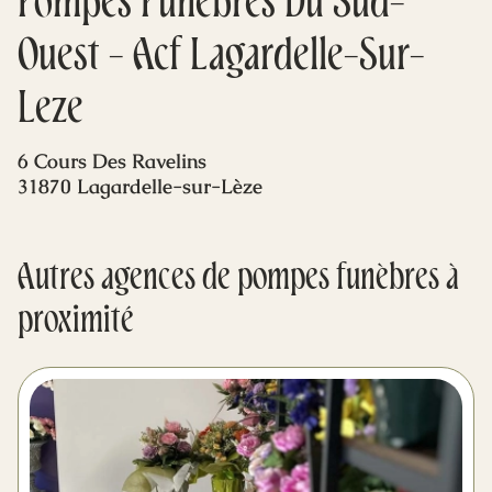
Pompes Funèbres Du Sud-
Mes dernières volontés
Ouest - Acf Lagardelle-Sur-
Leze
6 Cours Des Ravelins
31870 Lagardelle-sur-Lèze
Autres agences de pompes funèbres à
proximité